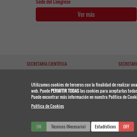
Sede del Congreso
Ver más
SECRETARÍA CIENTÍFICA
SECRETARI
Utilizamos cookies de terceros con la finalidad de realizar una
web. Puede
PERMITIR TODAS
las cookies para aceptarlas toda
Puede encontrar más información en nuestra Política de Cooki
reunionesd
Tel.: +34 9
Politica de Cookies
SEPAR
PROVENÇA, 108, BAJOS 2ª
08029 BARCELONA - ESPAÑA
www.separ.es
ON
Técnicos (Necesario)
ON
OFF
Estadísticos
OFF