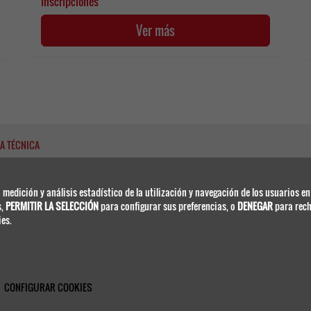
Inscripciones
Ver más
A TÉCNICA
 medición y análisis estadístico de la utilización y navegación de los usuarios en
s,
PERMITIR LA SELECCIÓN
para configurar sus preferencias, o
DENEGAR
para rech
es.
einvierno.separ@viajeseci.es
1 330 07 25
CONFIGURAR COOKIES