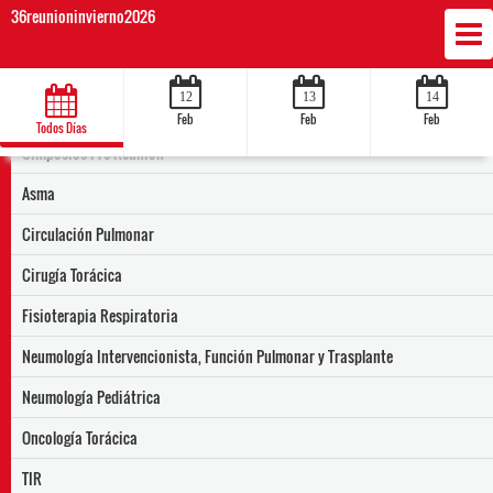
36reunioninvierno2026
12
13
14
Feb
Feb
Feb
Todos Días
Simposios Pre-Reunión
Asma
Circulación Pulmonar
Cirugía Torácica
Fisioterapia Respiratoria
Neumología Intervencionista, Función Pulmonar y Trasplante
Neumología Pediátrica
Oncología Torácica
TIR