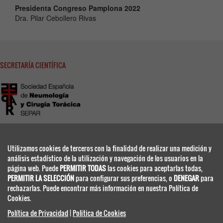
Presidenta Congreso Pamplona 2022
Dra. Pilar Cebollero Rivas
SECRETARÍA CIENTÍFICA
SEPAR
PROVENÇA, 108, BAJOS 2ª
Utilizamos cookies de terceros con la finalidad de realizar una medición y
08029 BARCELONA - ESPAÑA
análisis estadístico de la utilización y navegación de los usuarios en la
www.separ.es
página web. Puede
PERMITIR TODAS
las cookies para aceptarlas todas,
PERMITIR LA SELECCIÓN
para configurar sus preferencias, o
DENEGAR
para
rechazarlas. Puede encontrar más información en nuestra Política de
SECRETARIA TÉCNICA
Cookies.
Política de Privacidad
|
Politica de Cookies